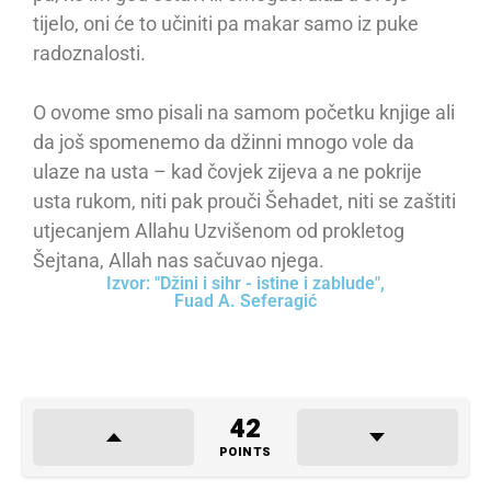
tijelo, oni će to učiniti pa makar samo iz puke
radoznalosti.
O ovome smo pisali na samom početku knjige ali
da još spomenemo da džinni mnogo vole da
ulaze na usta – kad čovjek zijeva a ne pokrije
usta rukom, niti pak prouči Šehadet, niti se zaštiti
utjecanjem Allahu Uzvišenom od prokletog
Šejtana, Allah nas sačuvao njega.
Izvor: "Džini i sihr - istine i zablude",
Fuad A. Seferagić
42
POINTS