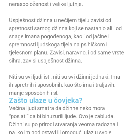
neraspoloženost i velike ljutnje.
Uspješnost džinna u nečijem tijelu zavisi od
spretnosti samog džinna koji se nastanio ali i od
snage imana pogođenoga, kao i od jačine i
spremnosti ljudskoga tijela na psihičkom i
tjelesnom planu. Zavisi, naravno, i od same vrste
sihra, zavisi uspješnost džinna.
Niti su svi ljudi isti, niti su svi džinni jednaki. Ima
ih spretnih i sposobnih, kao što ima i traljavih,
manje sposobnih i sl.
Zašto ulaze u čovjeka?
Većina ljudi smatra da džinne neko mora
“poslati” da bi bihuzurili ljude. Ovo je zabluda.
Džinni su po prirodi stvaranja veoma radoznali
pa, ko im god ostavi ili omogući ulaz u svoje