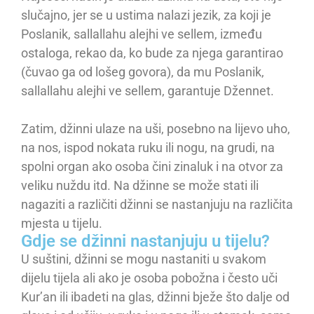
slučajno, jer se u ustima nalazi jezik, za koji je
Poslanik, sallallahu alejhi ve sellem, između
ostaloga, rekao da, ko bude za njega garantirao
(čuvao ga od lošeg govora), da mu Poslanik,
sallallahu alejhi ve sellem, garantuje Džennet.
Zatim, džinni ulaze na uši, posebno na lijevo uho,
na nos, ispod nokata ruku ili nogu, na grudi, na
spolni organ ako osoba čini zinaluk i na otvor za
veliku nuždu itd. Na džinne se može stati ili
nagaziti a različiti džinni se nastanjuju na različita
mjesta u tijelu.
Gdje se džinni nastanjuju u tijelu?
U suštini, džinni se mogu nastaniti u svakom
dijelu tijela ali ako je osoba pobožna i često uči
Kur’an ili ibadeti na glas, džinni bježe što dalje od