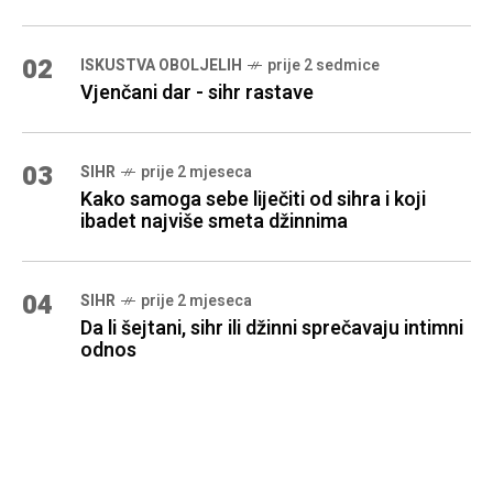
02
ISKUSTVA OBOLJELIH
prije 2 sedmice
Vjenčani dar - sihr rastave
03
SIHR
prije 2 mjeseca
Kako samoga sebe liječiti od sihra i koji
ibadet najviše smeta džinnima
04
SIHR
prije 2 mjeseca
Da li šejtani, sihr ili džinni sprečavaju intimni
odnos