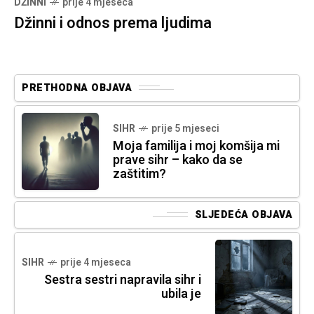
DŽINNI
prije 4 mjeseca
Džinni i odnos prema ljudima
PRETHODNA OBJAVA
SIHR
prije 5 mjeseci
Moja familija i moj komšija mi
prave sihr – kako da se
zaštitim?
SLJEDEĆA OBJAVA
SIHR
prije 4 mjeseca
Sestra sestri napravila sihr i
ubila je