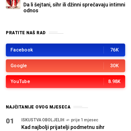
Da li šejtani, sihr ili džinni sprečavaju intimni
odnos
PRATITE NAŠ RAD
Facebook
76K
Google
30K
YouTube
8.98K
NAJČITANIJE OVOG MJESECA
01
ISKUSTVA OBOLJELIH
prije 1 mjesec
Kad najbolji prijatelji podmetnu sihr