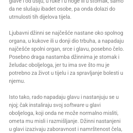
glave i od ušiju, u ruke i u noge ili u stomak, samo
da ne slušaju ibadet osobe, pa onda dolazi do
utrnulosti tih dijelova tijela.
Ljubavni džinni se najčešće nastane oko spolnog
organa, u kukove ili u donji dio trbuha, a napadaju
najčešće spolni organ, srce i glavu, posebno čelo.
Posebno draga nastamba džinnima je stomak i
želudac oboljeloga, jer tu ima sve što mu je
potrebno za život u tijelu i za spravljanje bolesti u
njemu.
Isto tako, rado napadaju glavu i nastanjuju se u
njoj; čak instaliraju svoj
software
u glavi
oboljeloga, koji onda ne može normalno misliti,
ometa mu misli i razmišljanje. Džinni nastanjeni
u glavi izazivaju zaboravnost i namrštenost čela,