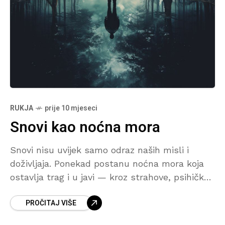
RUKJA
prije 10 mjeseci
Snovi kao noćna mora
Snovi nisu uvijek samo odraz naših misli i
doživljaja. Ponekad postanu noćna mora koja
ostavlja trag i u javi — kroz strahove, psihičke
poteškoće i promjene u ponašanju. Djeca i
PROČITAJ VIŠE
mladi su na takve utjecaje posebno osjetljivi, a
roditelji često ne primijete prve znakove