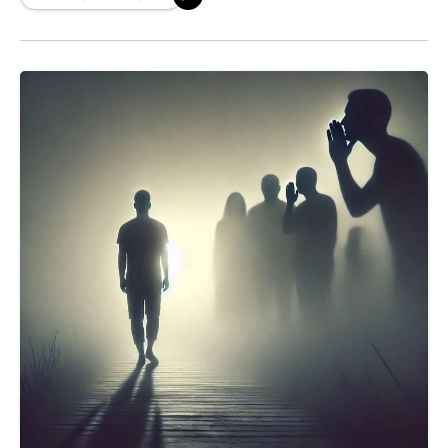
sumnjivih predmeta, neobične okolnosti i
kasniji sudski postupak. Priča nosi snažnu
pouku o iskušenjima, porodičnim odnosima i
opasnosti zla kada se ono uvuče među
najbliže.