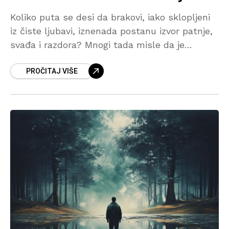
Koliko puta se desi da brakovi, iako sklopljeni
iz čiste ljubavi, iznenada postanu izvor patnje,
svađa i razdora? Mnogi tada misle da je
problem u supružniku, u “promjeni karaktera”
PROČITAJ VIŠE
ili svakodnevnim nesuglasicama, a zapravo se
iza svega može kriti mračno djelovanje sihra.
Priča koju donosimo pokazuje kako šejtanska
podvala može unijeti mržnju među one koji su
se zakleli na zajednički život, ali i kako
Allahova pomoć vraća izgubljenu ljubav i
smiraj.