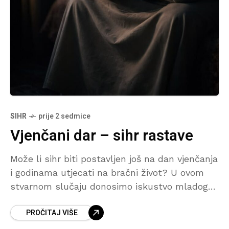
SIHR
prije 2 sedmice
Vjenčani dar – sihr rastave
Može li sihr biti postavljen još na dan vjenčanja
i godinama utjecati na bračni život? U ovom
stvarnom slučaju donosimo iskustvo mladog
bračnog para koji je nakon dugogodišnjih
PROČITAJ VIŠE
iskušenja i neuspjelih pokušaja da dobiju dijete
pomoć potražio na rukji.