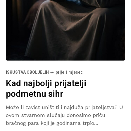
ISKUSTVA OBOLJELIH
prije 1 mjesec
Kad najbolji prijatelji
podmetnu sihr
Može li zavist uništiti i najduža prijateljstva? U
ovom stvarnom slučaju donosimo priču
bračnog para koji je godinama trpio
neobjašnjive zdravstvene probleme, a odgovor