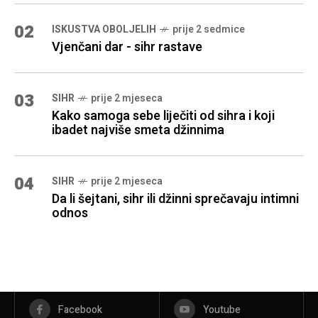
02
ISKUSTVA OBOLJELIH
prije 2 sedmice
Vjenčani dar - sihr rastave
03
SIHR
prije 2 mjeseca
Kako samoga sebe liječiti od sihra i koji
ibadet najviše smeta džinnima
04
SIHR
prije 2 mjeseca
Da li šejtani, sihr ili džinni sprečavaju intimni
odnos
Facebook
Youtube