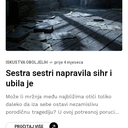
ISKUSTVA OBOLJELIH
prije 4 mjeseca
Sestra sestri napravila sihr i
ubila je
Može li mržnja među najbližima otići toliko
daleko da iza sebe ostavi nezamislivu
porodičnu tragediju? U ovoj potresnoj poruci
osoba opisuje događaje koji su prethodili smrti
PROČITAJ VIŠE
njegove majke, uključujući pronalazak