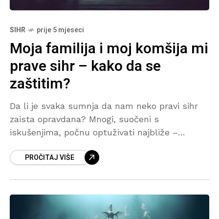
SIHR
prije 5 mjeseci
Moja familija i moj komšija mi
prave sihr – kako da se
zaštitim?
Da li je svaka sumnja da nam neko pravi sihr
zaista opravdana? Mnogi, suočeni s
iskušenjima, počnu optuživati najbliže –
roditelje, rodbinu ili komšije – i tako, nesvjesno,
PROČITAJ VIŠE
ostvare upravo ono što sihr i džinni žele. U
ovom tekstu saznajte zašto islam upozorava
na olahko sumnjičenje i kako se ispravno
zaštititi.