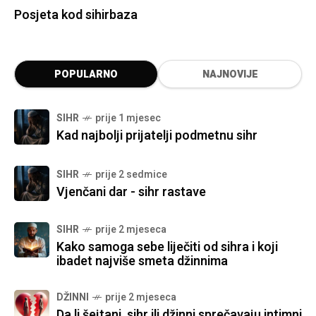
Posjeta kod sihirbaza
POPULARNO
NAJNOVIJE
SIHR
prije 1 mjesec
Kad najbolji prijatelji podmetnu sihr
SIHR
prije 2 sedmice
Vjenčani dar - sihr rastave
SIHR
prije 2 mjeseca
Kako samoga sebe liječiti od sihra i koji
ibadet najviše smeta džinnima
DŽINNI
prije 2 mjeseca
Da li šejtani, sihr ili džinni sprečavaju intimni