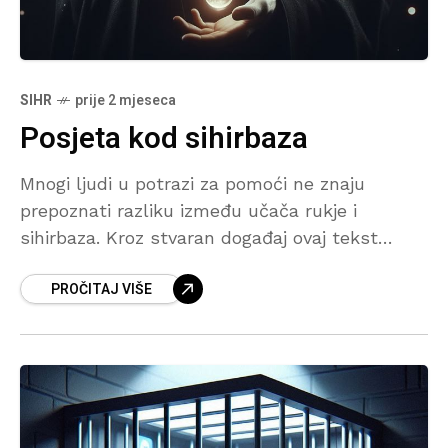
SIHR
prije 2 mjeseca
Posjeta kod sihirbaza
Mnogi ljudi u potrazi za pomoći ne znaju
prepoznati razliku između učača rukje i
sihirbaza. Kroz stvaran događaj ovaj tekst
otkriva neke od najčešćih znakova po kojima se
PROČITAJ VIŠE
mogu prepoznati osobe koje se bave sihrom i
metodama koje islam zabranjuje. Posebna
pažnja posvećena je opasnosti zapisa,
hamajlija i drugih sumnjivih praksi koje se
često predstavljaju kao pomoć.