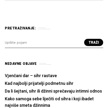
problema. Šta sve može skrivati naizgled
bezazleno zadržavanje u kupatilu ili pred
ogledalom?
PRETRAŽIVANJE:
TRAŽI
NEDAVNE OBJAVE
Vjenčani dar – sihr rastave
Kad najbolji prijatelji podmetnu sihr
Da li šejtani, sihr ili džinni sprečavaju intimni odnos
Kako samoga sebe liječiti od sihra i koji ibadet
najviše smeta džinnima