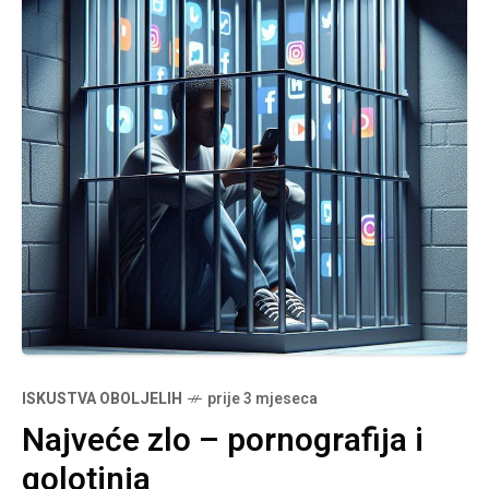
ISKUSTVA OBOLJELIH
prije 3 mjeseca
Najveće zlo – pornografija i
golotinja