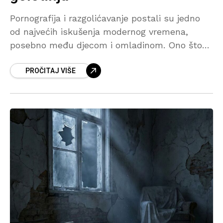
Pornografija i razgolićavanje postali su jedno
od najvećih iskušenja modernog vremena,
posebno među djecom i omladinom. Ono što
često počinje iz radoznalosti, s vremenom
PROČITAJ VIŠE
može prerasti u naviku koja ostavlja ozbiljne
posljedice na vjeru, moral, porodicu i društvo.
U tekstu se govori o opasnostima interneta,
utjecaju nemorala i važnosti odgoja djece u
skladu sa islamskim vrijednostima.