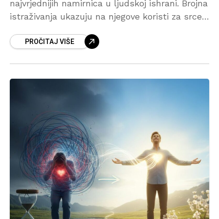
najvrjednijih namirnica u ljudskoj ishrani. Brojna
istraživanja ukazuju na njegove koristi za srce,
kosti, pamćenje i opće zdravlje, dok se njegova
PROČITAJ VIŠE
vrijednost spominje i u Kur’anu. U ovom tekstu
saznajte zašto se maslinovo ulje često naziva
jednom od najvećih prirodnih blagodati za
čovjeka.