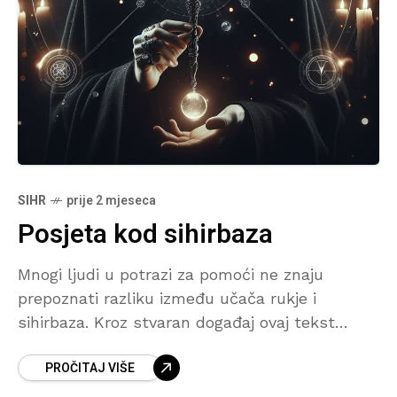
SIHR
prije 2 mjeseca
Posjeta kod sihirbaza
Mnogi ljudi u potrazi za pomoći ne znaju
prepoznati razliku između učača rukje i
sihirbaza. Kroz stvaran događaj ovaj tekst
otkriva neke od najčešćih znakova po kojima se
PROČITAJ VIŠE
mogu prepoznati osobe koje se bave sihrom i
metodama koje islam zabranjuje. Posebna