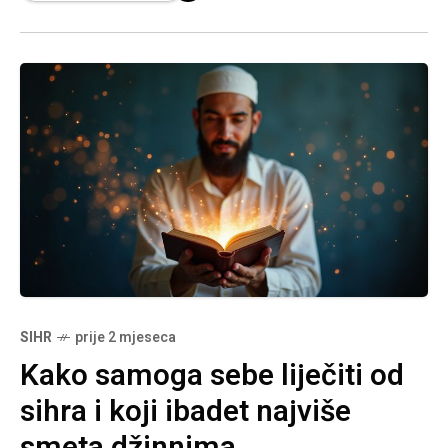
drugim uzrocima koji mogu narušiti bračnu
bliskost. Posebna pažnja posvećena je ulozi
grijeha, pogleda i savremenih iskušenja koja
dodatno opterećuju bračne odnose.
SIHR
prije 2 mjeseca
Kako samoga sebe liječiti od
sihra i koji ibadet najviše
smeta džinnima