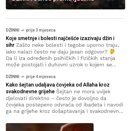
DŽINNI
prije 3 mjeseca
Koje smetnje i bolesti najčešće izazivaju džin i
sihr
Zašto neke bolesti i tegobe uporno traju,
iako nalazi često ne daju jasan odgovor?
Da li iza određenih psihičkih i fizičkih stanja
može postojati i duhovni uzrok o kojem se
rijetko govori? U ovom tekstu donosimo
DŽINNI
prije 4 mjeseca
pregled simptoma i smetnji koje se, prema
iskustvima iz rukje, najčešće povezuju sa
Kako šejtan udaljava čovjeka od Allaha kroz
sihrom i džinskim djelovanjem – od problema
svakodnevne grijehe
Šejtan ne mora uvijek
sa glavom i srcem, pa sve do neobjašnjivih
djelovati direktno – često je dovoljno da
bolova, iscrpljenosti i autoimunih bolesti.
čovjeka postepeno odvraća od ibadeta i navodi
ga na grijehe kroz došaptavanja i svakodnevne
brige. Na taj način se osoba polako udaljava od
Allaha, slabi njen iman i jača nemar prema
ahiretu. Posebno se naglašava da i “male”