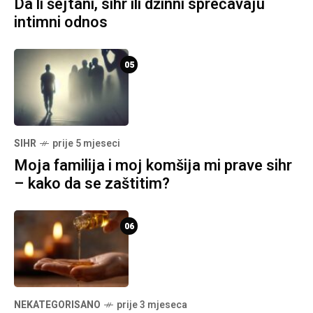
Da li šejtani, sihr ili džinni sprečavaju
intimni odnos
05
SIHR
prije 5 mjeseci
Moja familija i moj komšija mi prave sihr
– kako da se zaštitim?
06
NEKATEGORISANO
prije 3 mjeseca