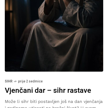
SIHR
prije 2 sedmice
Vjenčani dar – sihr rastave
Može li sihr biti postavljen još na dan vjenčanja
i godinama utjecati na bračni život? U ovom