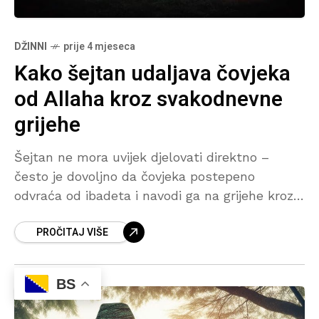
DŽINNI
prije 4 mjeseca
Kako šejtan udaljava čovjeka
od Allaha kroz svakodnevne
grijehe
Šejtan ne mora uvijek djelovati direktno –
često je dovoljno da čovjeka postepeno
odvraća od ibadeta i navodi ga na grijehe kroz
došaptavanja i svakodnevne brige. Na taj način
PROČITAJ VIŠE
se osoba polako udaljava od Allaha, slabi njen
iman i jača nemar prema ahiretu. Posebno se
naglašava da i “male” navike i grijesi, ako se
BS
ponavljaju, mogu imati ozbiljne posljedice na
stanje srca i duhovnu stabilnost čovjeka.