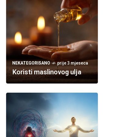
navike i grijesi, ako se ponavljaju, mogu imati
ozbiljne posljedice na stanje srca i duhovnu
stabilnost čovjeka.
NEKATEGORISANO
prije 3 mjeseca
Koristi maslinovog ulja