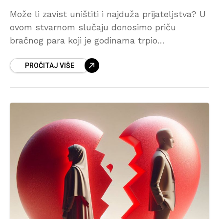
Može li zavist uništiti i najduža prijateljstva? U
ovom stvarnom slučaju donosimo priču
bračnog para koji je godinama trpio
neobjašnjive zdravstvene probleme, a odgovor
PROČITAJ VIŠE
koji su dobili tokom rukje potpuno ih je
zatekao.