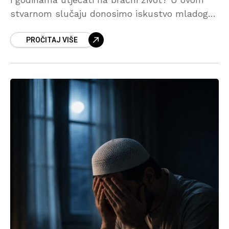
stvarnom slučaju donosimo iskustvo mladog
bračnog para koji je nakon dugogodišnjih
PROČITAJ VIŠE
iskušenja i neuspjelih pokušaja da dobiju dijete
pomoć potražio na rukji.