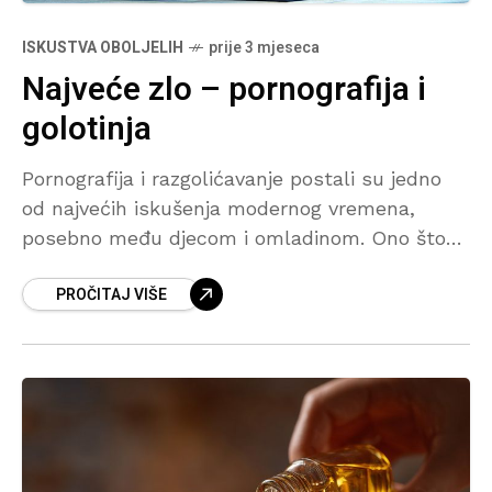
ISKUSTVA OBOLJELIH
prije 3 mjeseca
Najveće zlo – pornografija i
golotinja
Pornografija i razgolićavanje postali su jedno
od najvećih iskušenja modernog vremena,
posebno među djecom i omladinom. Ono što
često počinje iz radoznalosti, s vremenom
PROČITAJ VIŠE
može prerasti u naviku koja ostavlja ozbiljne
posljedice na vjeru, moral, porodicu i društvo.
U tekstu se govori o opasnostima interneta,
utjecaju nemorala i važnosti odgoja djece u
skladu sa islamskim vrijednostima.