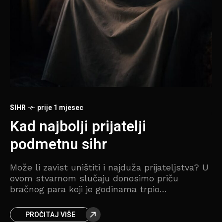
DŽ
D
s
Za
za
ud
ov
SIHR
prije 1 mjesec
dž
dr
Kad najbolji prijatelji
bl
podmetnu sihr
gr
nja
do
Može li zavist uništiti i najduža prijateljstva? U
ovom stvarnom slučaju donosimo priču
bračnog para koji je godinama trpio
te
neobjašnjive zdravstvene probleme, a odgovor
koji su dobili tokom rukje potpuno ih je
PROČITAJ VIŠE
zatekao.