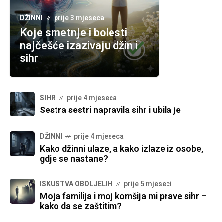
DŽINNI
prije 3 mjeseca
Koje smetnje i bolesti
najčešće izazivaju džin i
sihr
SIHR
prije 4 mjeseca
Sestra sestri napravila sihr i ubila je
DŽINNI
prije 4 mjeseca
Kako džinni ulaze, a kako izlaze iz osobe,
gdje se nastane?
ISKUSTVA OBOLJELIH
prije 5 mjeseci
Moja familija i moj komšija mi prave sihr –
kako da se zaštitim?