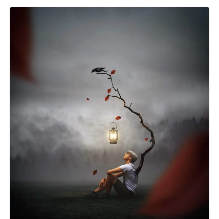
džinskim djelovanjem – od problema sa
glavom i srcem, pa sve do neobjašnjivih bolova,
iscrpljenosti i autoimunih bolesti.