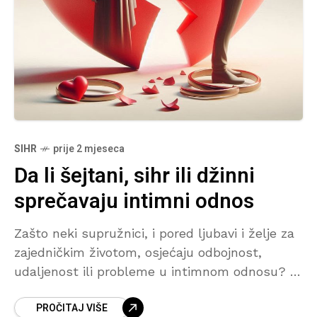
SIHR
prije 2 mjeseca
Da li šejtani, sihr ili džinni
sprečavaju intimni odnos
Zašto neki supružnici, i pored ljubavi i želje za
zajedničkim životom, osjećaju odbojnost,
udaljenost ili probleme u intimnom odnosu? U
ovom tekstu govori se o utjecaju zaljubljenih
PROČITAJ VIŠE
džinna, sihra za razdvajanje supružnika i