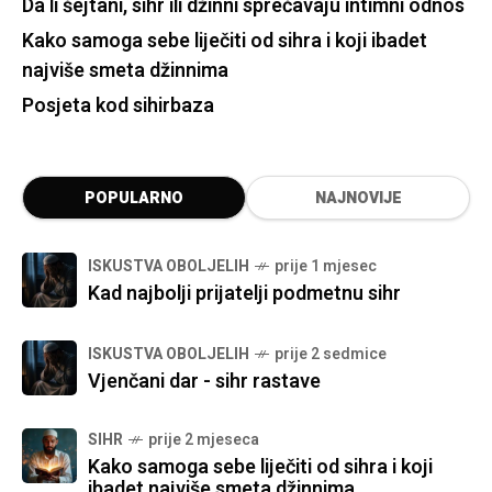
Da li šejtani, sihr ili džinni sprečavaju intimni odnos
Kako samoga sebe liječiti od sihra i koji ibadet
najviše smeta džinnima
Posjeta kod sihirbaza
POPULARNO
NAJNOVIJE
ISKUSTVA OBOLJELIH
prije 1 mjesec
Kad najbolji prijatelji podmetnu sihr
ISKUSTVA OBOLJELIH
prije 2 sedmice
Vjenčani dar - sihr rastave
SIHR
prije 2 mjeseca
Kako samoga sebe liječiti od sihra i koji
ibadet najviše smeta džinnima