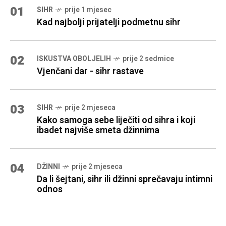
01
SIHR
prije 1 mjesec
Kad najbolji prijatelji podmetnu sihr
02
ISKUSTVA OBOLJELIH
prije 2 sedmice
Vjenčani dar - sihr rastave
03
SIHR
prije 2 mjeseca
Kako samoga sebe liječiti od sihra i koji
ibadet najviše smeta džinnima
04
DŽINNI
prije 2 mjeseca
Da li šejtani, sihr ili džinni sprečavaju intimni
odnos