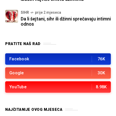
SIHR
prije 2 mjeseca
Da li šejtani, sihr ili džinni sprečavaju intimni
odnos
PRATITE NAŠ RAD
Facebook
76K
Google
30K
YouTube
8.98K
NAJČITANIJE OVOG MJESECA