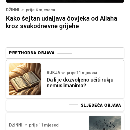
DŽINNI
prije 4 mjeseca
Kako šejtan udaljava čovjeka od Allaha
kroz svakodnevne grijehe
PRETHODNA OBJAVA
RUKJA
prije 11 mjeseci
Da li je dozvoljeno učiti rukju
nemuslimanima?
SLJEDEĆA OBJAVA
DŽINNI
prije 11 mjeseci