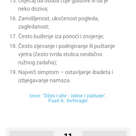
Osjećaj da osoba čuje glasove ili da je
neko doziva;
Zamišljenost, ukočenost pogleda,
zagledanost;
Često buđenje iza ponoći i znojenje;
Često zijevanje i podrigivanje ili puštanje
vjetra (često tvrda stolica neobično
ružnog zadaha);
Najveći simptom – ostavljanje ibadeta i
izbjegavanje namaza.
Izvor: "Džini i sihr - istine i zablude",
Fuad A. Seferagić