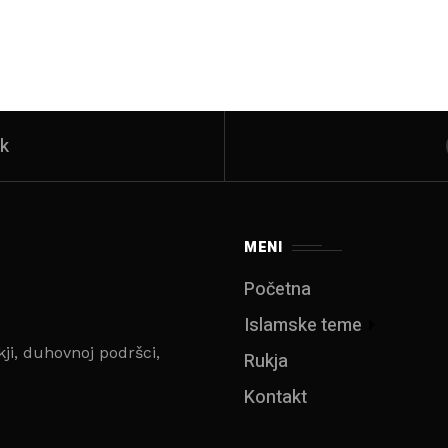
k
MENI
Početna
Islamske teme
kji, duhovnoj podršci,
Rukja
Kontakt