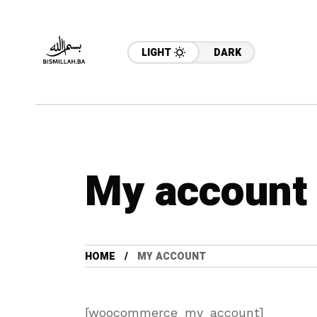
LIGHT
DARK
My account
HOME
MY ACCOUNT
[woocommerce_my_account]