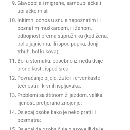
Glavobolje i migrene, samoubilačke i
ubilačke misli;
Initimni odnos u snu s nepoznatim ili
poznatim muškarcem, ili ženom,
odbojnost prema supružniku (kod žena,
bol u jajnicima, ili ispod pupka, donji
trbuh, bol kukova);
Bol u stomaku, posebno između dvije
prsne kosti, ispod srca;
Povraćanje bijele, žute ili crvenkaste
tečnosti ili krvnih ispljuvaka;
Problemi sa štitnom žlijezdom, velika
lijenost, pretjerano znojenje;
Osjećaj osobe kako je neko prati ili
posmatra;
Osjećaj da osoba čuje glasove ili da je