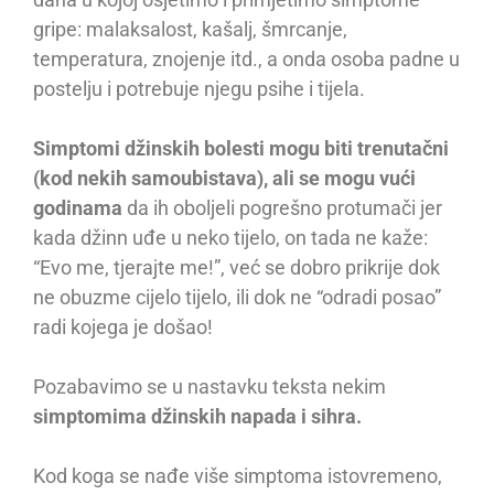
gripe: malaksalost, kašalj, šmrcanje,
temperatura, znojenje itd., a onda osoba padne u
postelju i potrebuje njegu psihe i tijela.
Simptomi džinskih bolesti mogu biti trenutačni
(kod nekih samoubistava), ali se mogu vući
godinama
da ih oboljeli pogrešno protumači jer
kada džinn uđe u neko tijelo, on tada ne kaže:
“Evo me, tjerajte me!”, već se dobro prikrije dok
ne obuzme cijelo tijelo, ili dok ne “odradi posao”
radi kojega je došao!
Pozabavimo se u nastavku teksta nekim
simptomima džinskih napada i sihra.
Kod koga se nađe više simptoma istovremeno,