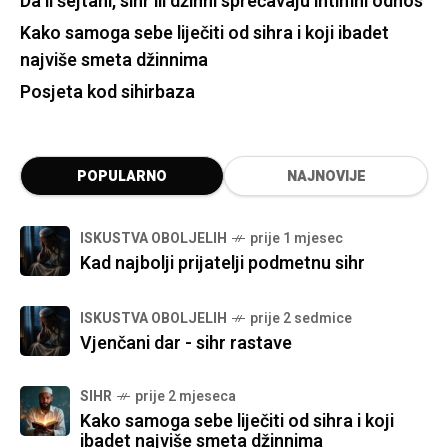
Da li šejtani, sihr ili džinni sprečavaju intimni odnos
Kako samoga sebe liječiti od sihra i koji ibadet
najviše smeta džinnima
Posjeta kod sihirbaza
POPULARNO
NAJNOVIJE
ISKUSTVA OBOLJELIH
prije 1 mjesec
Kad najbolji prijatelji podmetnu sihr
ISKUSTVA OBOLJELIH
prije 2 sedmice
Vjenčani dar - sihr rastave
SIHR
prije 2 mjeseca
Kako samoga sebe liječiti od sihra i koji
ibadet najviše smeta džinnima