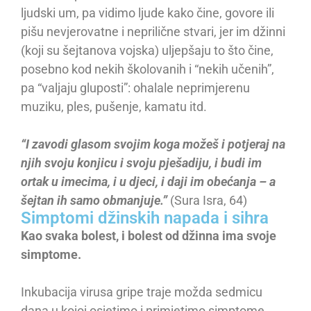
ljudski um, pa vidimo ljude kako čine, govore ili
pišu nevjerovatne i neprilične stvari, jer im džinni
(koji su šejtanova vojska) uljepšaju to što čine,
posebno kod nekih školovanih i “nekih učenih”,
pa “valjaju gluposti”: ohalale neprimjerenu
muziku, ples, pušenje, kamatu itd.
“I zavodi glasom svojim koga možeš i potjeraj na
njih svoju konjicu i svoju pješadiju, i budi im
ortak u imecima, i u djeci, i daji im obećanja – a
šejtan ih samo obmanjuje.”
(Sura Isra, 64)
Simptomi džinskih napada i sihra
Kao svaka bolest, i bolest od džinna ima svoje
simptome.
Inkubacija virusa gripe traje možda sedmicu
dana u kojoj osjetimo i primjetimo simptome