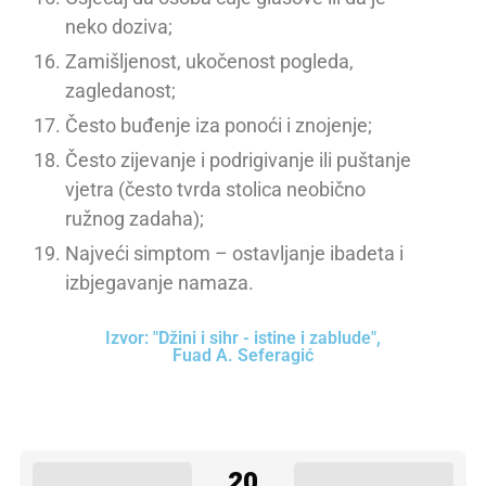
neko doziva;
Zamišljenost, ukočenost pogleda,
zagledanost;
Često buđenje iza ponoći i znojenje;
Često zijevanje i podrigivanje ili puštanje
vjetra (često tvrda stolica neobično
ružnog zadaha);
Najveći simptom – ostavljanje ibadeta i
izbjegavanje namaza.
Izvor: "Džini i sihr - istine i zablude",
Fuad A. Seferagić
20