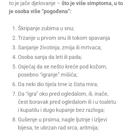
to je jače djelovanje –
što je više simptoma, u to
je osoba više “pogođena”:
Škripanje zubima u snu;
Trzanje u prvom snu ili tokom spavanja
Sanjanje životinja, zmija ili mrtvaca;
Osoba sanja da leti ili pada;
Osjećaj da se nešto kreće pod kožom,
posebno “igranje” mišića;
Da neki dio tijela trne iz čista mira;
Da “igra” oko pred ogledalom, ili, inače,
čest boravak pred ogledalom ili i u toaletu
i kupatilu i dugo kupanje bez razloga;
Gušenje u prsima, nagle ljutnje i izljevi
bijesa, te ubrzan rad srca, aritmija;