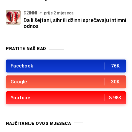
DŽINNI
prije 2 mjeseca
Da li šejtani, sihr ili džinni sprečavaju intimni
odnos
PRATITE NAŠ RAD
Facebook
76K
Google
30K
YouTube
8.98K
NAJČITANIJE OVOG MJESECA