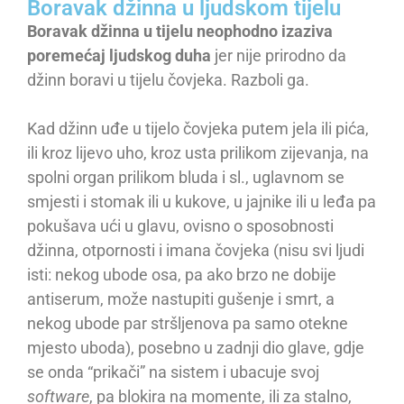
Boravak džinna u ljudskom tijelu
Boravak džinna u tijelu neophodno izaziva
poremećaj ljudskog duha
jer nije prirodno da
džinn boravi u tijelu čovjeka. Razboli ga.
Kad džinn uđe u tijelo čovjeka putem jela ili pića,
ili kroz lijevo uho, kroz usta prilikom zijevanja, na
spolni organ prilikom bluda i sl., uglavnom se
smjesti i stomak ili u kukove, u jajnike ili u leđa pa
pokušava ući u glavu, ovisno o sposobnosti
džinna, otpornosti i imana čovjeka (nisu svi ljudi
isti: nekog ubode osa, pa ako brzo ne dobije
antiserum, može nastupiti gušenje i smrt, a
nekog ubode par stršljenova pa samo otekne
mjesto uboda), posebno u zadnji dio glave, gdje
se onda “prikači” na sistem i ubacuje svoj
software
, pa blokira na momente, ili za stalno,