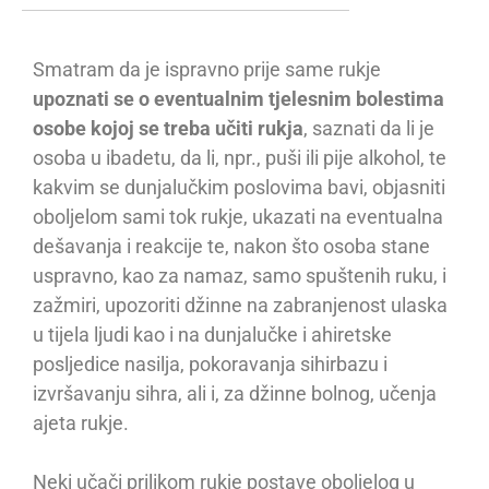
Smatram da je ispravno prije same rukje
upoznati se o eventualnim tjelesnim bolestima
osobe kojoj se treba učiti rukja
, saznati da li je
osoba u ibadetu, da li, npr., puši ili pije alkohol, te
kakvim se dunjalučkim poslovima bavi, objasniti
oboljelom sami tok rukje, ukazati na eventualna
dešavanja i reakcije te, nakon što osoba stane
uspravno, kao za namaz, samo spuštenih ruku, i
zažmiri, upozoriti džinne na zabranjenost ulaska
u tijela ljudi kao i na dunjalučke i ahiretske
posljedice nasilja, pokoravanja sihirbazu i
izvršavanju sihra, ali i, za džinne bolnog, učenja
ajeta rukje.
Neki učači prilikom rukje postave oboljelog u