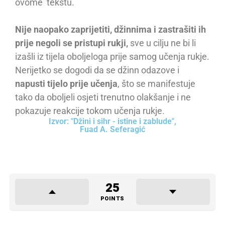
ovome tekstu.
Nije naopako zaprijetiti, džinnima i zastrašiti ih
prije negoli se pristupi rukji,
sve u cilju ne bi li
izašli iz tijela oboljeloga prije samog učenja rukje.
Nerijetko se dogodi da se džinn odazove i
napusti tijelo prije učenja
, što se manifestuje
tako da oboljeli osjeti trenutno olakšanje i ne
pokazuje reakcije tokom učenja rukje.
Izvor: "Džini i sihr - istine i zablude",
Fuad A. Seferagić
25
POINTS