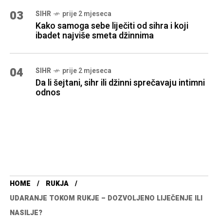
03
SIHR
prije 2 mjeseca
Kako samoga sebe liječiti od sihra i koji
ibadet najviše smeta džinnima
04
SIHR
prije 2 mjeseca
Da li šejtani, sihr ili džinni sprečavaju intimni
odnos
HOME
RUKJA
UDARANJE TOKOM RUKJE – DOZVOLJENO LIJEČENJE ILI
NASILJE?