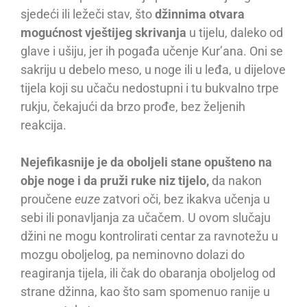
sjedeći ili ležeči stav, što
džinnima otvara
mogućnost vještijeg skrivanja
u tijelu, daleko od
glave i ušiju, jer ih pogađa učenje Kur’ana. Oni se
sakriju u debelo meso, u noge ili u leđa, u dijelove
tijela koji su učaču nedostupni i tu bukvalno trpe
rukju, čekajući da brzo prođe, bez željenih
reakcija.
Nejefikasnije je da oboljeli stane opušteno na
obje noge i da pruži ruke niz tijelo,
da nakon
proučene
euze
zatvori oči, bez ikakva učenja u
sebi ili ponavljanja za učačem. U ovom slučaju
džini ne mogu kontrolirati centar za ravnotežu u
mozgu oboljelog, pa neminovno dolazi do
reagiranja tijela, ili čak do obaranja oboljelog od
strane džinna, kao što sam spomenuo ranije u